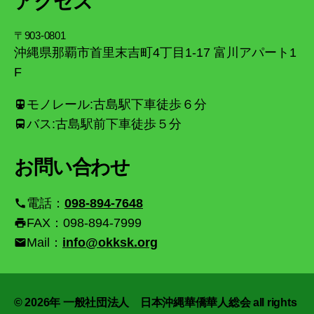
アクセス
〒903-0801
沖縄県那覇市首里末吉町4丁目1-17 富川アパート1
F
モノレール:古島駅下車徒歩６分
directions_transit
バス:古島駅前下車徒歩５分
directions_bus
お問い合わせ
電話：
098-894-7648
call
FAX：098-894-7999
print
Mail：
info@okksk.org
email
© 2026年
一般社団法人 日本沖縄華僑華人総会 all rights