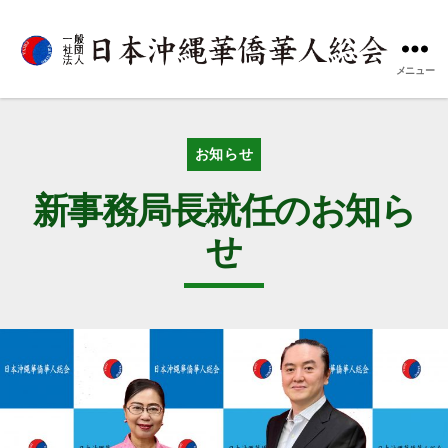
メニュー
一
般
社
団
カ
お知らせ
法
テ
人
ゴ
新事務局長就任のお知ら
日
リ
本
ー
せ
沖
縄
華
僑
華
人
総
会