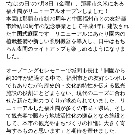
“なはの日”の7月8日（金曜）、那覇市久米にある
福州園がリニューアルオープンしました！
本園は那覇市市制70周年と中国福州市との友好都
市締結10周年の記念事業として平成4年に建設され
た中国式庭園です。リニューアルにあたり園内の
植栽整備や新しい照明機器を導入し、日中はもち
ろん夜間のライトアップも楽しめるようになりま
した。
オープニングセレモニーで城間市長は「開園から
約30年が経過する中で、福州市との友好シンボル
でもありながら歴史的・文化的特性を伝える観光
施設の役割にとどまらない、現代のニーズに合わ
せた新たな魅力づくりが求められていました。リ
ニューアルした福州園が多くの市民・県民、そし
て観光客で賑わう地域活性化の拠点となる施設と
して、本市の観光やまちづくりの推進に大きく寄
与するものと思います」と期待を寄せました。