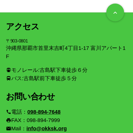
keyboard_arrow_up
アクセス
〒903-0801
沖縄県那覇市首里末吉町4丁目1-17 富川アパート1
F
モノレール:古島駅下車徒歩６分
directions_transit
バス:古島駅前下車徒歩５分
directions_bus
お問い合わせ
電話：
098-894-7648
call
FAX：098-894-7999
print
Mail：
info@okksk.org
email