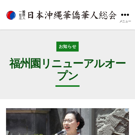
メニュー
一
般
社
団
カ
お知らせ
法
テ
人
ゴ
福州園リニューアルオー
日
リ
本
ー
プン
沖
縄
華
僑
華
人
総
会