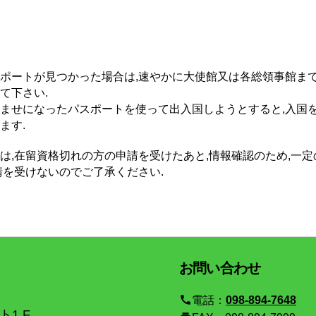
ポートが見つかった場合は,速やかに大使館又は各総領事館まで
て下さい.
ませになったパスポートを使って出入国しようとすると,入国を
ます.
は,在留資格切れの方の申請を受けたあと,情報確認のため,一定
請を受けないのでご了承ください.
お問い合わせ
call
電話：
098-894-7648
1 F