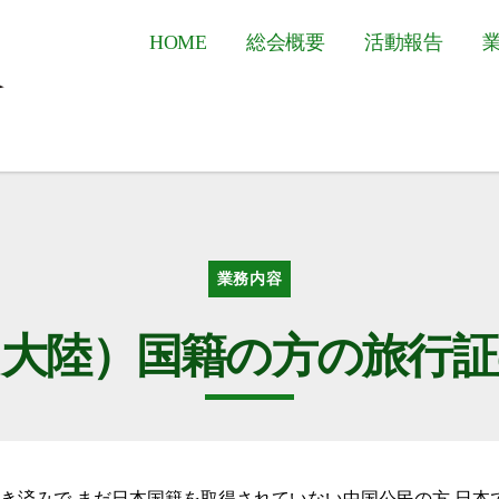
HOME
総会概要
活動報告
カ
業務内容
テ
ゴ
リ
（大陸）国籍の方の旅行証
ー
き済みで,まだ日本国籍を取得されていない中国公民の方,日本