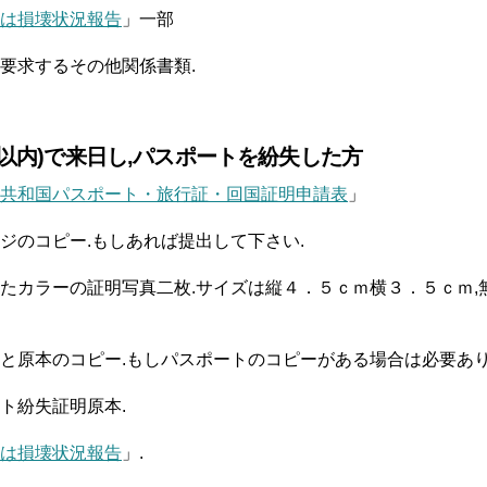
は損壊状況報告
」一部
要求するその他関係書類.
日以内)で来日し,パスポートを紛失した方
共和国パスポート・旅行証・回国証明申請表
」
ジのコピー.もしあれば提出して下さい.
たカラーの証明写真二枚.サイズは縦４．５ｃｍ横３．５ｃｍ,
と原本のコピー.もしパスポートのコピーがある場合は必要あり
ト紛失証明原本.
は損壊状況報告
」.