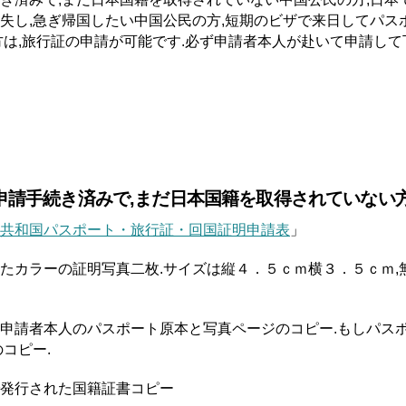
失し,急ぎ帰国したい中国公民の方,短期のビザで来日してパス
方は,旅行証の申請が可能です.必ず申請者本人が赴いて申請して
の申請手続き済みで,まだ日本国籍を取得されていない
共和国パスポート・旅行証・回国証明申請表
」
たカラーの証明写真二枚.サイズは縦４．５ｃｍ横３．５ｃｍ,
申請者本人のパスポート原本と写真ページのコピー.もしパス
コピー.
発行された国籍証書コピー