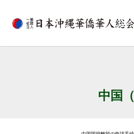
一
般
社
団
法
人
日
本
沖
縄
中国
華
僑
華
人
総
会
中国国籍離脱の申請手続