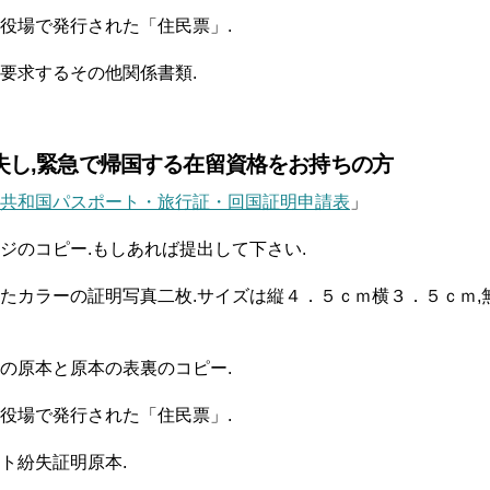
役場で発行された「住民票」.
要求するその他関係書類.
紛失し,緊急で帰国する在留資格をお持ちの方
共和国パスポート・旅行証・回国証明申請表
」
ジのコピー.もしあれば提出して下さい.
たカラーの証明写真二枚.サイズは縦４．５ｃｍ横３．５ｃｍ,
の原本と原本の表裏のコピー.
役場で発行された「住民票」.
ト紛失証明原本.