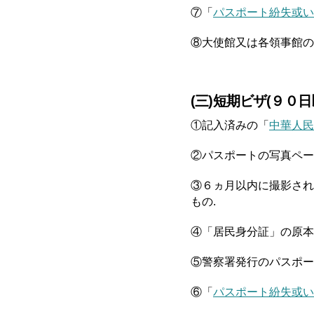
⑦「
パスポート紛失或い
⑧大使館又は各領事館の
(三)短期ビザ(９０
①記入済みの「
中華人民
②パスポートの写真ペー
③６ヵ月以内に撮影され
もの.
④「居民身分証」の原本
⑤警察署発行のパスポー
⑥「
パスポート紛失或い