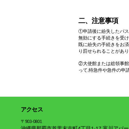
二、注意事項
①申請後に紛失したパス
無効にする手続きを受け
既に紛失の手続きをお済
り罰せられることがあり
②大使館または総領事館
って,特急件や急件の申
アクセス
〒903-0801
沖縄県那覇市首里末吉町4丁目1-17 富川アパート