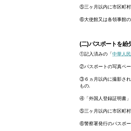
⑤三ヶ月以内に市区町村
⑥大使館又は各領事館の
(二)パスポートを
①記入済みの「
中華人民
②パスポートの写真ペー
③６ヵ月以内に撮影され
もの.
④「外国人登録証明書」
⑤三ヶ月以内に市区町村
⑥警察署発行のパスポー