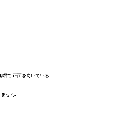
無帽で,正面を向いている
ません.