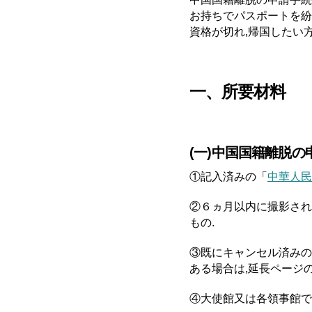
お持ちでパスポートを紛
資格が切れ,帰国したい
一、所要材料
(一)中国国籍離脱
①記入済みの「
中華人民
②６ヵ月以内に撮影され
もの.
③既にキャンセル済みの
ある場合は,延長ページの
④大使館又は各領事館で