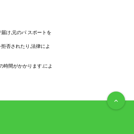
届け,元のパ スポートを
拒否されたり,法律によ
の時間がかかります.によ
keyboard_arrow_up