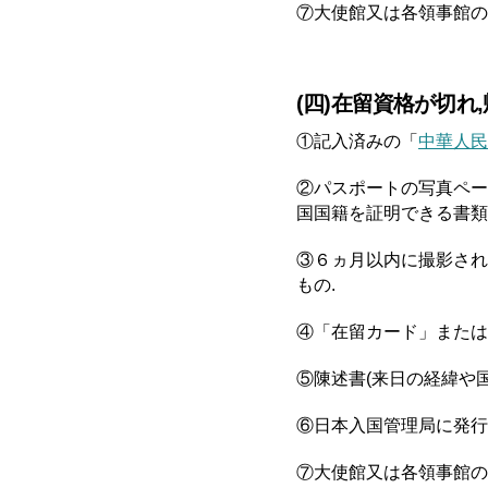
⑦大使館又は各領事館の
(四)在留資格が切れ
①記入済みの「
中華人民
②パスポートの写真ペー
国国籍を証明できる書類
③６ヵ月以内に撮影され
もの.
④「在留カード」または
⑤陳述書(来日の経緯や
⑥日本入国管理局に発行
⑦大使館又は各領事館の