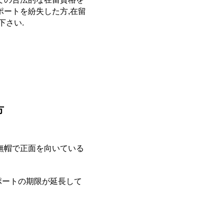
ポートを紛失した方,在留
下さい.
方
無帽で正面を向いている
ポートの期限が延長して