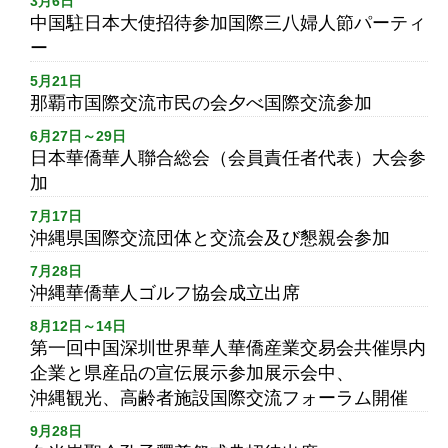
3月6日
中国駐日本大使招待参加国際三八婦人節パーティ
ー
5月21日
那覇市国際交流市民の会夕べ国際交流参加
6月27日～29日
日本華僑華人聯合総会（会員責任者代表）大会参
加
7月17日
沖縄県国際交流団体と交流会及び懇親会参加
7月28日
沖縄華僑華人ゴルフ協会成立出席
8月12日～14日
第一回中国深圳世界華人華僑産業交易会共催県内
企業と県産品の宣伝展示参加展示会中、
沖縄観光、高齢者施設国際交流フォーラム開催
9月28日