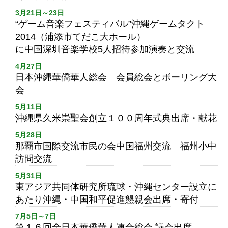
3月21日～23日
“ゲーム音楽フェスティバル”沖縄ゲームタクト
2014（浦添市てだこ大ホール）
に中国深圳音楽学校5人招待参加演奏と交流
4月27日
日本沖縄華僑華人総会 会員総会とボーリング大
会
5月11日
沖縄県久米崇聖会創立１００周年式典出席・献花
5月28日
那覇市国際交流市民の会中国福州交流 福州小中
訪問交流
5月31日
東アジア共同体研究所琉球・沖縄センター設立に
あたり沖縄・中国和平促進懇親会出席・寄付
7月5日～7日
第１６回全日本華僑華人連合総会 議会出席