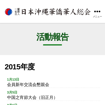
メニュー
一
般
社
団
活動報告
法
人
日
本
沖
縄
2015年度
華
僑
華
1月13日
会員新年交流会懇親会
人
総
3月5日
会
中国之宵節大会（旧正月）