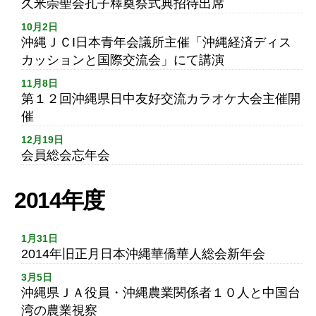
久米崇聖会孔子釋奠祭式典招待出席
10月2日
沖縄ＪＣI日本青年会議所主催「沖縄経済ディス
カッションと国際交流会」にて講演
11月8日
第１２回沖縄県日中友好交流カラオケ大会主催開
催
12月19日
会員総会忘年会
2014年度
1月31日
2014年旧正月日本沖縄華僑華人総会新年会
3月5日
沖縄県ＪＡ役員・沖縄農業関係者１０人と中国台
湾の農業視察