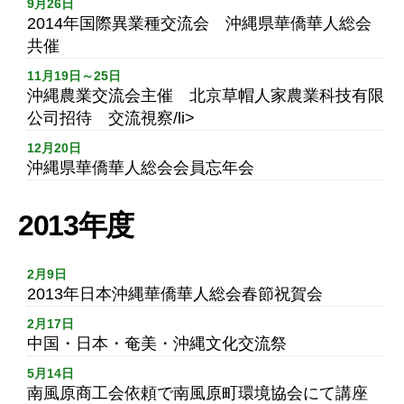
9月26日
2014年国際異業種交流会 沖縄県華僑華人総会
共催
11月19日～25日
沖縄農業交流会主催 北京草帽人家農業科技有限
公司招待 交流視察/li>
12月20日
沖縄県華僑華人総会会員忘年会
2013年度
2月9日
2013年日本沖縄華僑華人総会春節祝賀会
2月17日
中国・日本・奄美・沖縄文化交流祭
5月14日
南風原商工会依頼で南風原町環境協会にて講座