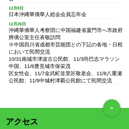
12月8日
日本沖縄華僑華人総会会員忘年会
12月26日
沖縄華僑華人考察団に中国福建省厦門市へ市政府
辨僑公室主任表敬訪問
※中国四川省成都市芸能団との下記の各地・日程
において民間交流
10/31南城市津波古公民館、11/3尚巴志マラソン
中国、11/6豊見城市保栄茂
区女性会、11/7金武町並里区敬老会、11/8八重瀬
公民館、11/9中城村津覇公民館にて民間交流
keyboard_arrow_up
アクセス