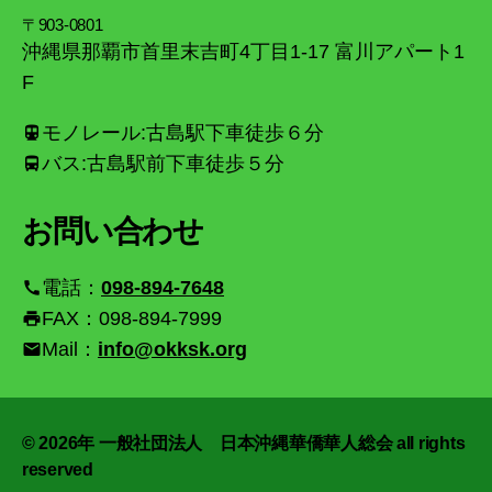
〒903-0801
沖縄県那覇市首里末吉町4丁目1-17 富川アパート1
F
モノレール:古島駅下車徒歩６分
directions_transit
バス:古島駅前下車徒歩５分
directions_bus
お問い合わせ
電話：
098-894-7648
call
FAX：098-894-7999
print
Mail：
info@okksk.org
email
© 2026年
一般社団法人 日本沖縄華僑華人総会 all rights
reserved