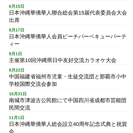
6月15日
日本沖縄華僑華人聯合総会第15届代表委員会大会
出席
8月17日
日本沖縄華僑華人会員ビーチバーベキューパーテ
ィー
9月1日
主催第10回沖縄県日中友好交流カラオケ大会
9月22日
中国福建省福州市児童・生徒交流団と那覇市小中
学校国際交流会参加
10月31日
南城市津波古公民館にて中国四川省成都市芸能団
民間交流
11月1日
日本沖縄華僑華人総会設立40周年記念式典と祝賀
会