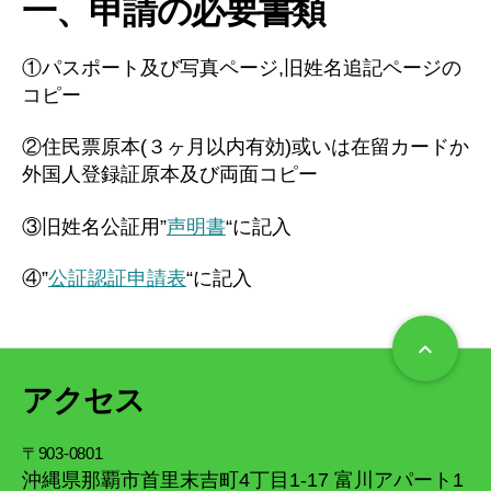
一、申請の必要書類
①パスポート及び写真ページ,旧姓名追記ページの
コピー
②住民票原本(３ヶ月以内有効)或いは在留カードか
外国人登録証原本及び両面コピー
③旧姓名公証用”
声明書
“に記入
④”
公証認証申請表
“に記入
keyboard_arrow_up
アクセス
〒903-0801
沖縄県那覇市首里末吉町4丁目1-17 富川アパート1