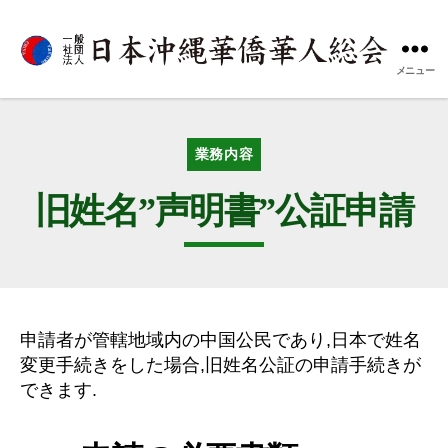
メニュー
一
般
社
団
カ
業務内容
法
テ
人
ゴ
旧姓名”声明書”公証申請
日
リ
本
ー
沖
縄
華
僑
申請者が管轄地域内の中国公民であり,日本で姓名
華
人
変更手続きをした場合,旧姓名公証の申請手続きが
総
できます.
会