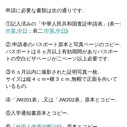
申請に必要な書類は次の通りです.
①記入済みの「中華人民共和国査証申請表」(表一:
中英
,
中日
；表二:
中英
,
中日
)
②,申請者のパスポート原本と写真ページのコピー.
パスポートは６ヵ月以上有効期間がありパスポー
トの空白ビザページが二ページ以上必要です.
③６ヵ月以内に撮影された証明写真一枚.
サイズは縦４ｃｍ×横３ｃｍ,無帽で正面を向いて
いるもの.
④「JW201表」,又は「JW202表」原本とコピー.
⑤入学通知書原本とコピー.
⑥「
外国人健康診断記録
」原本とコピー.