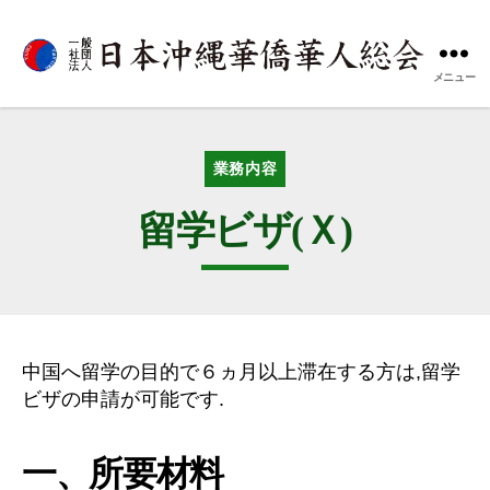
メニュー
一
般
社
団
カ
業務内容
法
テ
人
ゴ
留学ビザ(Ｘ)
日
リ
本
ー
沖
縄
華
僑
中国へ留学の目的で６ヵ月以上滞在する方は,留学
華
人
ビザの申請が可能です.
総
会
一、所要材料