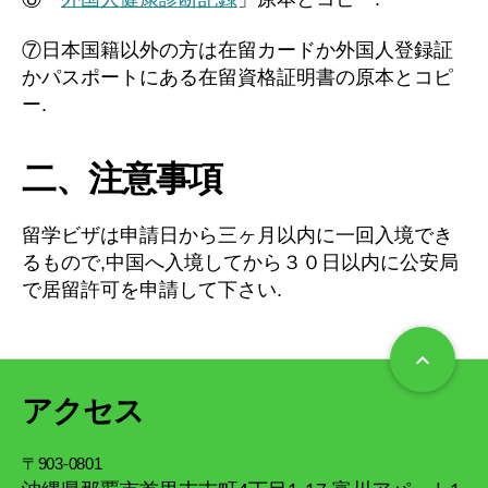
⑦日本国籍以外の方は在留カードか外国人登録証
かパスポートにある在留資格証明書の原本とコピ
ー.
二、注意事項
留学ビザは申請日から三ヶ月以内に一回入境でき
るもので,中国へ入境してから３０日以内に公安局
で居留許可を申請して下さい.
keyboard_arrow_up
アクセス
〒903-0801