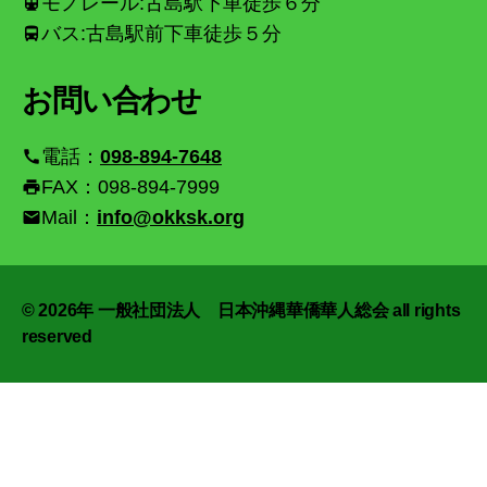
モノレール:古島駅下車徒歩６分
directions_transit
バス:古島駅前下車徒歩５分
directions_bus
お問い合わせ
電話：
098-894-7648
call
FAX：098-894-7999
print
Mail：
info@okksk.org
email
© 2026年
一般社団法人 日本沖縄華僑華人総会 all rights
reserved