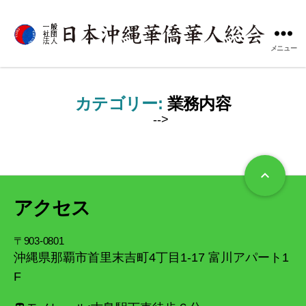
メニュー
一
般
社
団
カテゴリー:
業務内容
法
-->
人
日
本
沖
keyboard_arrow_up
縄
華
アクセス
僑
華
〒903-0801
人
沖縄県那覇市首里末吉町4丁目1-17 富川アパート1
総
F
会